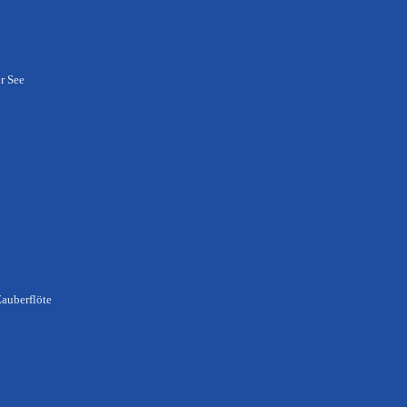
ur See
Zauberflöte