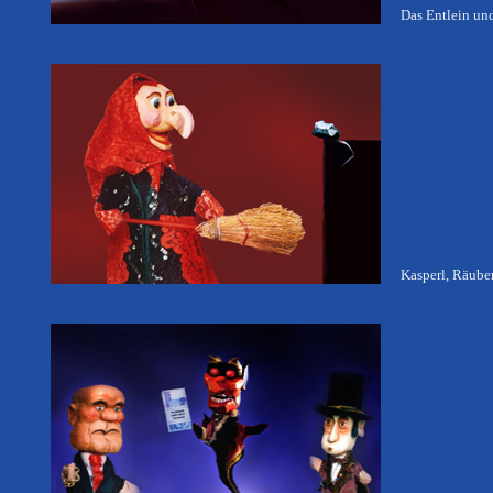
Das Entlein un
Kasperl, Räube