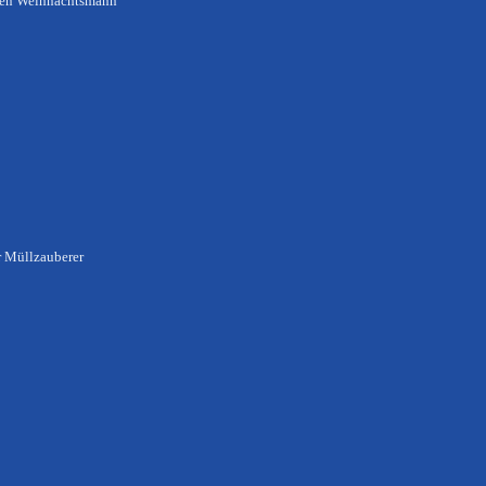
den Weihnachtsmann
r Müllzauberer