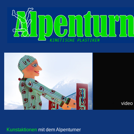
<
video
Kunstaktionen
mit dem Alpenturner